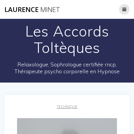
Passer
LAURENCE
MINET
au
contenu
Les Accords
Toltèques
Relaxologue, Sophrologue certifiée rncp,
Thérapeute psycho corporelle en Hypnose
TECHNIQUE