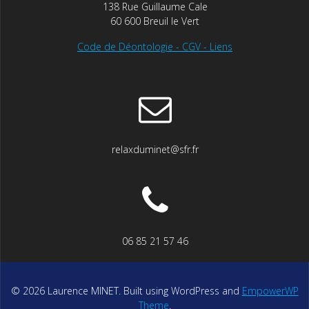
138 Rue Guillaume Cale
60 600 Breuil le Vert
Code de Déontologie - CGV - Liens
relaxduminet@sfr.fr
06 85 21 57 46
© 2026 Laurence MINET. Built using WordPress and
EmpowerWP
Theme
.