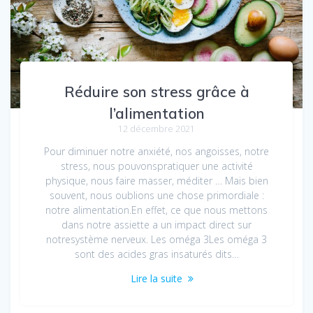
Réduire son stress grâce à
l’alimentation
12 décembre 2021
Pour diminuer notre anxiété, nos angoisses, notre
stress, nous pouvonspratiquer une activité
physique, nous faire masser, méditer … Mais bien
souvent, nous oublions une chose primordiale :
notre alimentation.En effet, ce que nous mettons
dans notre assiette a un impact direct sur
notresystème nerveux. Les oméga 3Les oméga 3
sont des acides gras insaturés dits…
Lire la suite