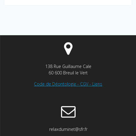
138 Rue Guillaume Cale
60 600 Breuil le Vert
Code de Déontologie - CGV - Liens
relaxduminet@sfr.fr