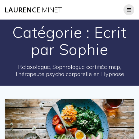
Passer
LAURENCE
MINET
au
contenu
Catégorie :
Ecrit
par Sophie
Relaxologue, Sophrologue certifiée rncp,
Thérapeute psycho corporelle en Hypnose